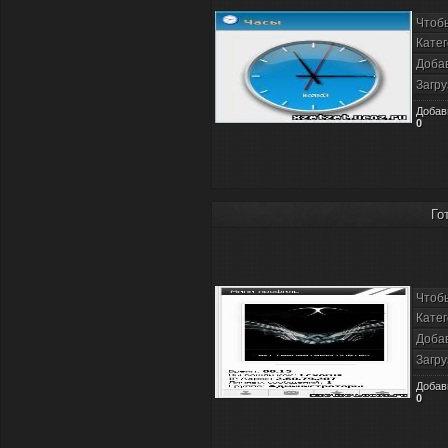
Чтоб
Катег
Доба
Загру
Добав
0
Го
Чтоб
Катег
Доба
Загру
Добав
0