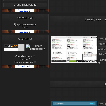
Grand Theft Auto IV
Форма входа
Новый, светлы
Добро пожаловать
Гость
Статистика
Чтоб
Катег
Доба
Загру
Онлайн всего:
1
Гостей:
1
Добав
Пользователей:
0
0
Н
Чтоб