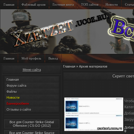
Главная
Файловый архив
Гостевая книга
ТОП сайтов
Новости
Стать
Главная
Мой профиль
Выход
Главная
»
Архив материалов
Меню сайта
Скрипт све
Главная
Форум сайта
Файлы
Новости
Чтоб
Баннерообмен
Катег
Отзывы о сайте
Доба
Загру
Все для Counter-Strike Global
Offensive | CS:GO {2012}
Добав
0
Все для Counter Strike Source