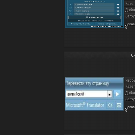
Катег
Доба
Загру
Добав
0
Ск
Чтоб
Катег
Доба
Загру
Добав
0