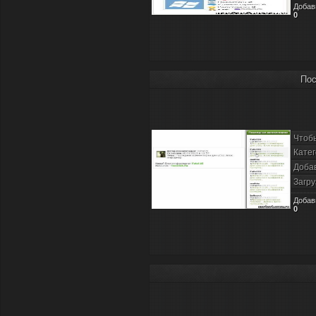
Добав
0
Пос
Чтоб
Катег
Доба
Загру
Добав
0