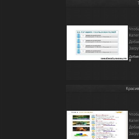
Чтоб
Катег
Доба
Загру
Добав
0
Красив
Чтоб
Катег
Доба
Загру